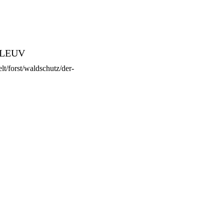
 MLEUV
t/forst/waldschutz/der-